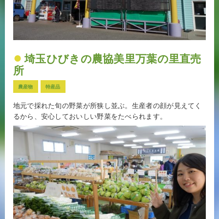
埼玉ひびきの農協美里万葉の里直売
所
農産物
特産品
地元で採れた旬の野菜が所狭し並ぶ。生産者の顔が見えてく
るから、安心しておいしい野菜をたべられます。