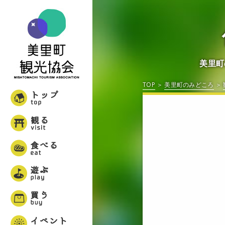
美里町
TOP
美里町のみどころ
美里町観光協会
トップ
観る
食べる
遊ぶ
買う