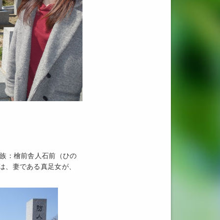
豪族：檜前舎人石前（ひの
は、妻である真足女が、