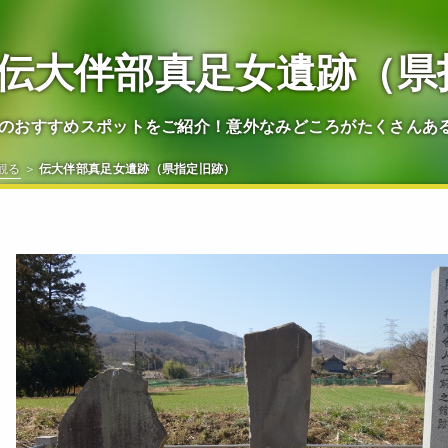
伝大伴部真足女遺跡（県
のおすすめスポットをご紹介！意外なみどころがたくさんあ
観る
伝大伴部真足女遺跡（県指定旧跡）